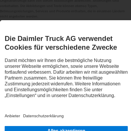
Originalfahrzeuge kann von diesen Abbildungen abweichen. Änderungen sind
vorbehalten. Die Abbildungen und Texte können ebenso Typen,
Betreuungsleistungen, Services und Produkte enthalten, die in einzelnen Ländern
nicht angeboten werden.
Als international tätiges Unternehmen zählen Chancengleichheit, Vielfalt, Offenheit
und Respekt zu den Grundüberzeugungen der Daimler Truck AG. Dies zeigen wir in
der Art und Weise, wie wir denken, handeln und kommunizieren. Grundsätzlich
schließen alle gewählten Begriffe selbstverständlich alle Geschlechter und
Identitäten ein.
1
Die Produkte von Daimler Truck Financial Services sind nicht in allen Ländern
verfügbar. Die Verfügbarkeit kann im jeweiligen Markt beim Händler geprüft werden.
2
Assistenzsysteme können Fahrerinnen und Fahrer nur unterstützen. Die
Verantwortlichkeit für das sichere Führen des Fahrzeugs verbleibt immer in vollem
Umfang bei der Fahrerin oder dem Fahrer.
3
Serienmäßig in der EU, für bestimmte Fahrzeugkonfigurationen.
4
Mit Sonderausstattung S2J kann die Deaktivierungsmöglichkeit der
Notbremssysteme Active Brake Assist 6 Plus systemseitig unterbunden werden.