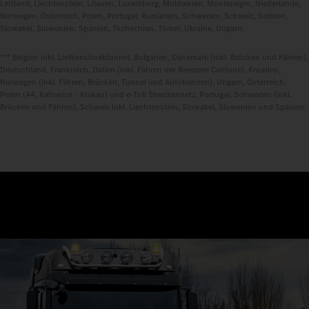
Lettland, Liechtenstein, Litauen, Luxemburg, Moldawien, Montenegro, Niederlande,
Norwegen, Österreich, Polen, Portugal, Rumänien, Schweden, Schweiz, Serbien,
Slowakei, Slowenien, Spanien, Tschechien, Türkei, Ukraine, Ungarn.
*** Belgien inkl. Liefkenshoektunnel, Bulgarien, Dänemark (inkl. Brücken und Fähren),
Deutschland, Frankreich, Italien (inkl. Fähren der Reederei Cantone), Kroatien,
Norwegen (inkl. Fähren, Brücken, Tunnel und Autobahnen), Ungarn, Österreich,
Polen (A4, Katowice - Krakau) und e-Toll Streckennetz, Portugal, Schweden (inkl.
Brücken und Fähren), Schweiz inkl. Liechtenstein, Slowakei, Slowenien und Spanien.