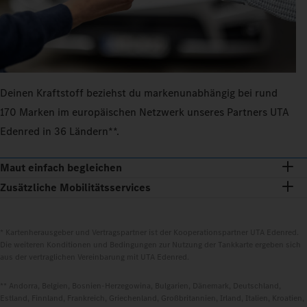
Deinen Kraftstoff beziehst du markenunabhängig bei rund
170 Marken im europäischen Netzwerk unseres Partners UTA
Edenred in 36 Ländern**.
Maut einfach begleichen
Zusätzliche Mobilitätsservices
* Kartenherausgeber und Vertragspartner ist der Kooperationspartner UTA Edenred.
Die weiteren Konditionen und Bedingungen zur Nutzung der Tankkarte ergeben sich
aus der vertraglichen Vereinbarung mit UTA Edenred.
** Andorra, Belgien, Bosnien-Herzegowina, Bulgarien, Dänemark, Deutschland,
Estland, Finnland, Frankreich, Griechenland, Großbritannien, Irland, Italien, Kroatien,