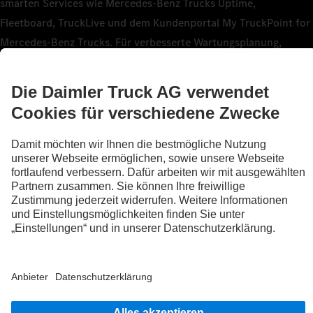
smarten Services wie Mercedes‑Benz Trucks Uptime,
Fleetboard, TruckLive und dem Kundenportal My TruckPoint for
Mercedes‑Benz Trucks. Für verbesserte Wartungsplanung,
kürzere Werkstattaufenthalte, mehr Transparenz unterwegs –
oder eine dynamische Routenplanung anhand von
Echtzeitverkehrsdaten. Übrigens: Selbst unser Mercedes‑Benz
Trucks Service24h ist im Pannenfall noch schneller, wenn er auf
die digitalen Daten deines Trucks zugreifen kann.
Mehr erfahren