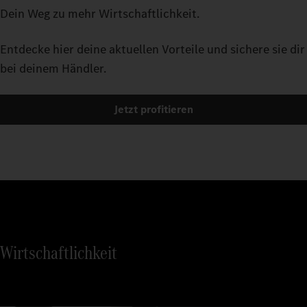
willst mehr? Es gibt zahlreiche optionale Features wie den
vorausschauende Erkennung des Straßenverlaufs: Predictive
Dein Weg zu mehr Wirtschaftlichkeit.
Klima-Schwingsitz oder das Multimedia Cockpit, interactive.
Powertrain Control kann deinen Kraftstoffverbrauch um bis zu
5 Prozent
senken. Auf der Autobahn ebenso wie auf der
1
Entdecke hier deine aktuellen Vorteile und sichere sie dir
Landstraße.
bei deinem Händler.
Jetzt profitieren
Wirtschaftlichkeit