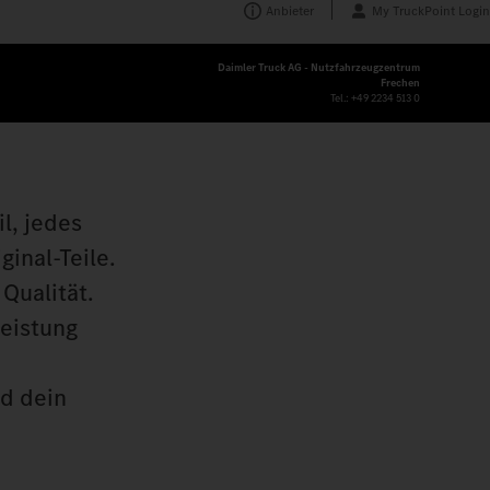
Anbieter
My TruckPoint Login
Daimler Truck AG - Nutzfahrzeugzentrum
Frechen
Tel.:
+49 2234 513 0
l, jedes
inal‑Teile.
Qualität.
leistung
nd dein