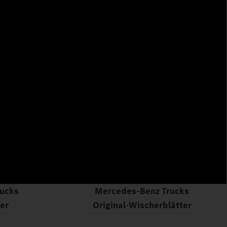
ucks
Mercedes‑Benz Trucks
ter
Original‑Wischerblätter