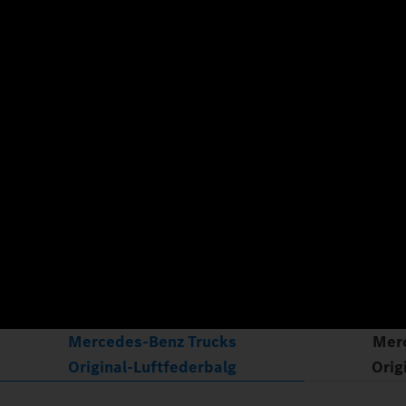
Mercedes‑Benz Trucks
Mer
Original‑Luftfederbalg
Orig