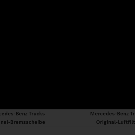
cedes‑Benz Trucks
Mercedes‑Benz Tr
inal‑Bremsscheibe
Original‑Luftfil